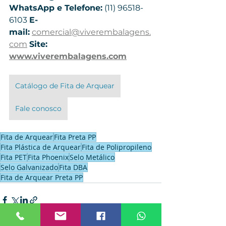
WhatsApp e Telefone:
 (11) 96518-
6103 
E-
mail:
comercial@viverembalagens.
com
Site: 
www.viverembalagens.com
Catálogo de Fita de Arquear
Fale conosco
Fita de Arquear
Fita Preta PP
Fita Plástica de Arquear
Fita de Polipropileno
Fita PET
Fita Phoenix
Selo Metálico
Selo Galvanizado
Fita DBA
Fita de Arquear Preta PP