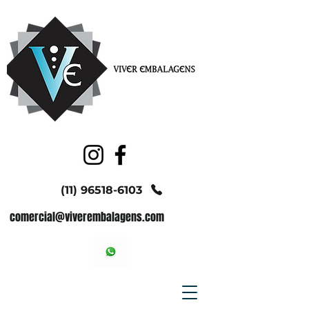
(11) 96518-6103
comercial@viverembalagens.com