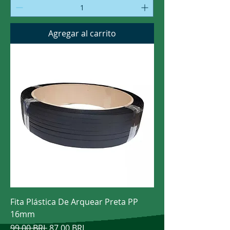
Agregar al carrito
Fita Plástica De Arquear Preta PP
16mm
Precio
Precio de oferta
99,00 BRL
87,00 BRL