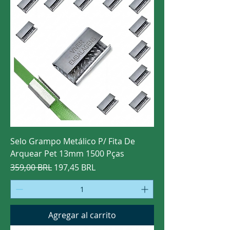
Selo Grampo Metálico P/ Fita De
Arquear Pet 13mm 1500 Pças
Precio
Precio de oferta
359,00 BRL
197,45 BRL
Agregar al carrito