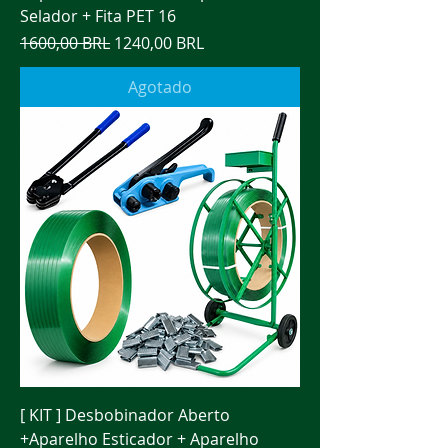
Selador + Fita PET 16
Precio
Precio de oferta
1600,00 BRL
1240,00 BRL
Agotado
[ KIT ] Desbobinador Aberto
+Aparelho Esticador + Aparelho