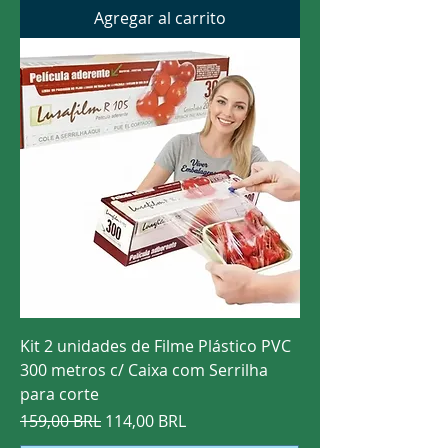
Agregar al carrito
Kit 2 unidades de Filme Plástico PVC
300 metros c/ Caixa com Serrilha
para corte
Precio
Precio de oferta
159,00 BRL
114,00 BRL