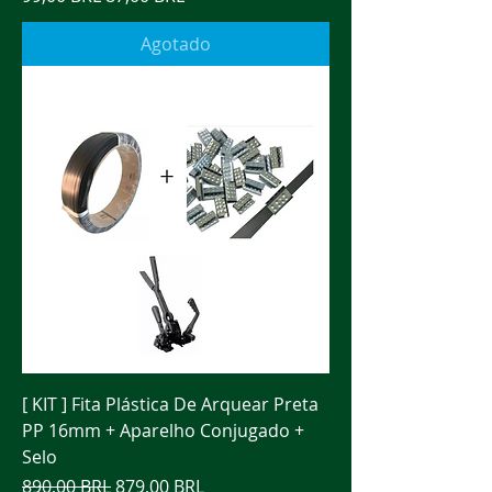
Agotado
[ KIT ] Fita Plástica De Arquear Preta
PP 16mm + Aparelho Conjugado +
Selo
Precio
Precio de oferta
890,00 BRL
879,00 BRL