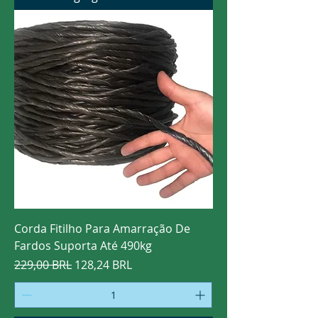
Corda Fitilho Para Amarração De
Fardos Suporta Até 490kg
Precio
Precio de oferta
229,00 BRL
128,24 BRL