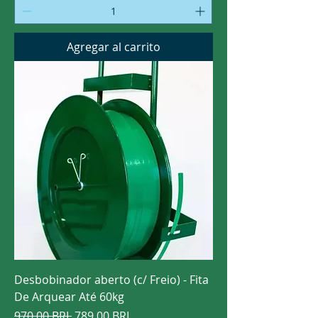
Agregar al carrito
Desbobinador aberto (c/ Freio) - Fita
De Arquear Até 60kg
Precio
Precio de oferta
970,00 BRL
789,00 BRL