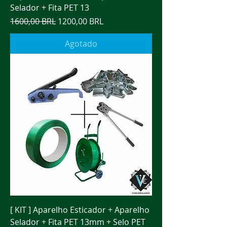
Selador + Fita PET 13
Precio
Precio de oferta
1600,00 BRL
1200,00 BRL
Agotado
[ KIT ] Aparelho Esticador + Aparelho
Selador + Fita PET 13mm + Selo PET