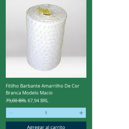
Fitilho Barbante Amarrilho De Cor
Branca Modelo Macio
Precio
Precio de oferta
79,00 BRL
67,94 BRL
Agregar al carrito