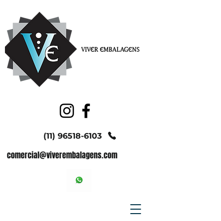
(11) 96518-6103
comercial@viverembalagens.com