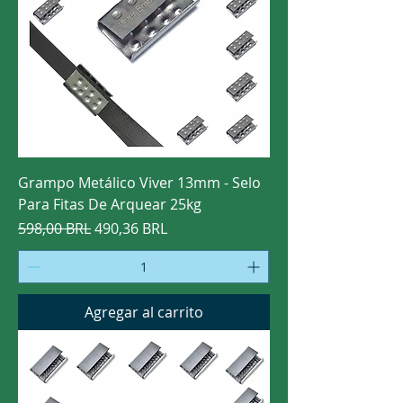
Grampo Metálico Viver 13mm - Selo
Para Fitas De Arquear 25kg
Precio
Precio de oferta
598,00 BRL
490,36 BRL
Agregar al carrito